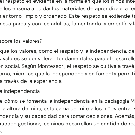
 el respeto es evidente en la forma en que los niños int
se les enseña a
cuidar los materiales de aprendizaje
, a
re
 entorno limpio y ordenado
. Este respeto se extiende 
n sus pares y con los adultos, fomentando la empatía y 
obre los valores?
 que los valores, como el respeto y la independencia, d
os valores se consideran fundamentales para el
desarroll
n social
. Según Montessori, el respeto se cultiva a trav
orno, mientras que la independencia se fomenta permiti
 través de la experiencia.
la independencia
e cómo se fomenta la independencia en la pedagogía Mo
 la altura del niño, esta cama permite a los niños entrar 
dencia y su capacidad para tomar decisiones. Además, 
ueden gestionar, los niños desarrollan un sentido de re
.