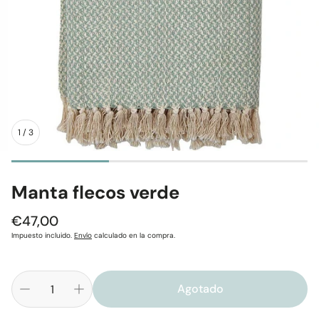
1
/
3
Manta flecos verde
Precio
€47,00
regular
Impuesto incluido.
Envío
calculado en la compra.
Agotado