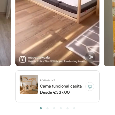
BONAMINT
Cama funcional casita
P
Desde €337,00
r
e
c
i
o