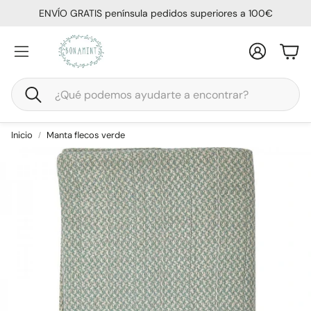
ENVÍO GRATIS península pedidos superiores a 100€
Cuenta
Carr
Buscar
Inicio
Manta flecos verde
Colchón Calma
Almohada Viscofresh
ional
Cama funcional casita
Cama Casita Montesso