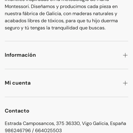
Montessori. Diseñamos y producimos cada pieza en
nuestra fábrica de Galicia, con maderas naturales y
acabados libres de tóxicos, para que tu hijo duerma
seguro y tú tengas la tranquilidad que buscas.
Información
Contacto
Sobre nosotros
Mi cuenta
Blog
Mi cuenta
Políticas de privacidad
Mis pedidos
Contacto
Aviso legal
Ajustes de cuenta
Estrada Camposancos, 375 36330, Vigo Galicia, España
Condiciones de venta
986246796 / 664025503