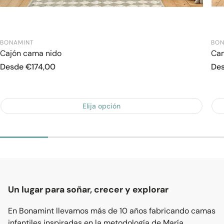
BONAMINT
BON
Cajón cama nido
Cam
Precio
Desde €174,00
Pre
De
regular
reg
Elija opción
Un lugar para soñar, crecer y explorar
En Bonamint llevamos más de 10 años fabricando camas
infantiles inspiradas en la metodología de María