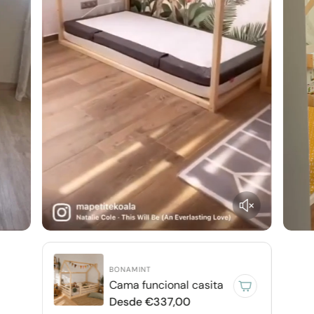
BONAMINT
Cama funcional casita
P
Desde €337,00
r