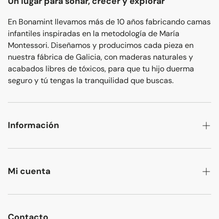
Un lugar para soñar, crecer y explorar
En Bonamint llevamos más de 10 años fabricando camas
infantiles inspiradas en la metodología de María
Montessori. Diseñamos y producimos cada pieza en
nuestra fábrica de Galicia, con maderas naturales y
acabados libres de tóxicos, para que tu hijo duerma
seguro y tú tengas la tranquilidad que buscas.
Información
Contacto
Sobre nosotros
Mi cuenta
Blog
Mi cuenta
Políticas de privacidad
Mis pedidos
Contacto