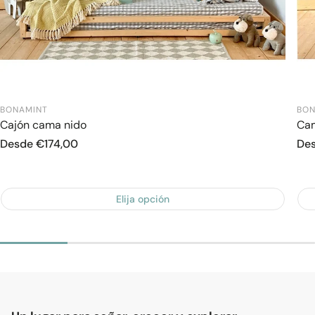
BONAMINT
BON
Cajón cama nido
Cam
Precio
Desde €174,00
Pre
De
regular
reg
Elija opción