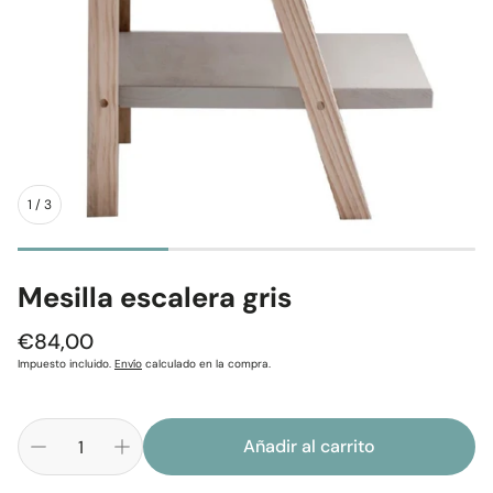
1
/
3
Mesilla escalera gris
Precio
€84,00
regular
Impuesto incluido.
Envío
calculado en la compra.
Añadir al carrito