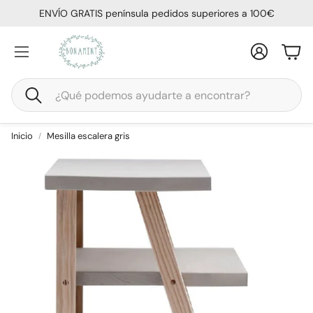
ENVÍO GRATIS península pedidos superiores a 100€
Cuenta
Carr
Buscar
Inicio
Mesilla escalera gris
Colchón Calma
Almohada Viscofresh
ional
Cama funcional casita
Cama Casita Montesso